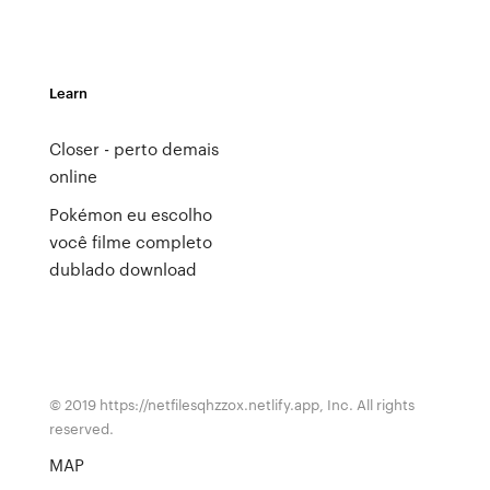
Learn
Closer - perto demais
online
Pokémon eu escolho
você filme completo
dublado download
© 2019 https://netfilesqhzzox.netlify.app, Inc. All rights
reserved.
MAP